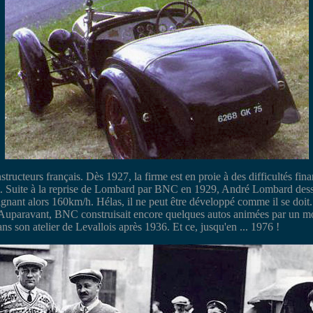
ucteurs français. Dès 1927, la firme est en proie à des difficultés fin
it. Suite à la reprise de Lombard par BNC en 1929, André Lombard des
eignant alors 160km/h. Hélas, il ne peut être développé comme il se doi
ès. Auparavant, BNC construisait encore quelques autos animées par un
 son atelier de Levallois après 1936. Et ce, jusqu'en ... 1976 !