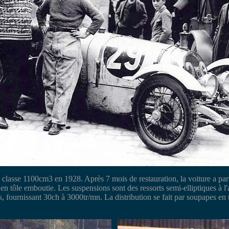
asse 1100cm3 en 1928. Après 7 mois de restauration, la voiture a parti
n tôle emboutie. Les suspensions sont des ressorts semi-elliptiques à l'av
, fournissant 30ch à 3000tr/mn. La distribution se fait par soupapes en 